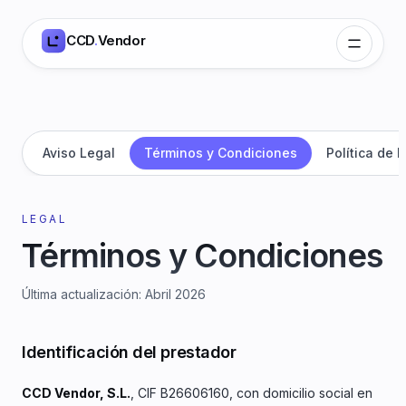
CCD
.
Vendor
Aviso Legal
Términos y Condiciones
Política de 
LEGAL
Términos y Condiciones
Última actualización
:
Abril 2026
Identificación del prestador
CCD Vendor, S.L.
, CIF B26606160, con domicilio social en