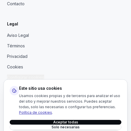
Contacto
Legal
Aviso Legal
Términos
Privacidad
Cookies
Configurar cookies
Este sitio usa cookies
Usamos cookies propias y de terceros para analizar el uso
del sitio y mejorar nuestros servicios. Puedes aceptar
todas, solo las necesarias o configurar tus preferencias.
Política de cookies
.
Aceptar todas
©
2026
CCD Vendor.
Todos los derechos reservados.
CIF
Solo necesarias
B26606160.