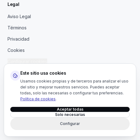
Legal
Aviso Legal
Términos
Privacidad
Cookies
Configurar cookies
Este sitio usa cookies
Usamos cookies propias y de terceros para analizar el uso
del sitio y mejorar nuestros servicios. Puedes aceptar
todas, solo las necesarias o configurar tus preferencias.
Política de cookies
.
Aceptar todas
©
2026
CCD Vendor.
Todos los derechos reservados.
CIF
Solo necesarias
B26606160.
Configurar